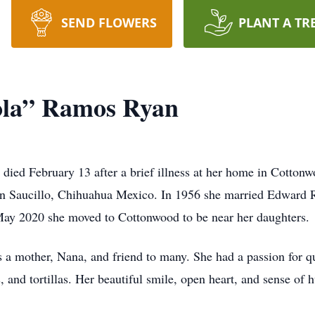
SEND FLOWERS
PLANT A TR
ola” Ramos Ryan
died February 13 after a brief illness at her home in Cotto
in Saucillo, Chihuahua Mexico. In 1956 she married Edward R
 May 2020 she moved to Cottonwood to be near her daughters.
 a mother, Nana, and friend to many. She had a passion for q
s, and tortillas. Her beautiful smile, open heart, and sense of