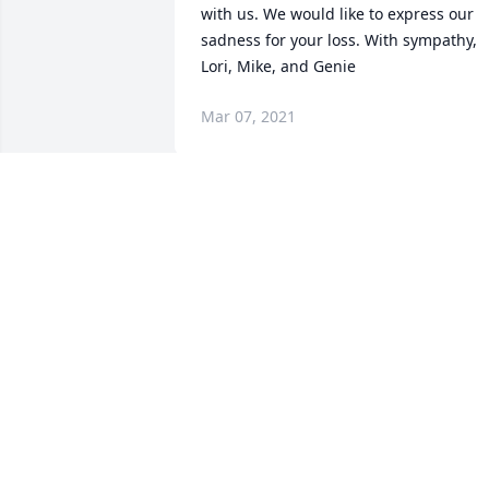
with us. We would like to express our 
sadness for your loss. With sympathy, 
Lori, Mike, and Genie
Mar 07, 2021
Tía Lola siempre con esa sonrisa tan 
hermosa le doy gracias a Dios por 
verme permitido mirarla por última vez
antes de su partida pasamos un día 
muy agradable donde estuvimos 
recordando momentos 
hermosos.Guardare esa colcha que le 
regalo a mi pequeña Gianna Maria y le 
platicaré a mi pequeña que fue hecha 
por unas manos hermosas.Siempre la 
recordare.Descanse en paz Tía Lola Por 