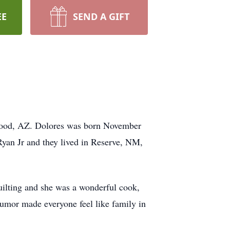
EE
SEND A GIFT
nwood, AZ. Dolores was born November
yan Jr and they lived in Reserve, NM,
uilting and she was a wonderful cook,
 humor made everyone feel like family in