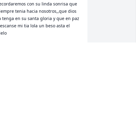
ecordaremos con su linda sonrisa que 
iempre tenia hacia nosotros,,que dios 
a tenga en su santa gloria y que en paz 
escanse mi tia lola un beso asta el 
ielo
ARLOS Y ELVIRA RAMOS
ar 04, 2021
escanse en paz tía Lola, nunca voy a 
lvidar esas manos artesanales que 
antas veces acariciaron mis mejillas , al 
ismo tiempo miraba esa sonrisa 
ermosa y única.    Espero que algún 
ía nos volvamos a ver; tu sobrino 
oberto Ramos Torres