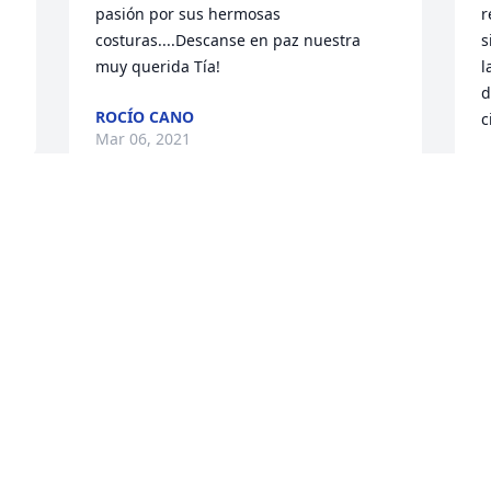
pasión por sus hermosas 
r
costuras....Descanse en paz nuestra 
s
muy querida Tía!
l
d
ROCÍO CANO
c
Mar 06, 2021
C
M
Mucho tiempo duramos sin vernos tía y 
se pierde la comunicación pero en la 
 
mente y en el corazón no siempre 
D
recuerdo cuando estábamos chicos y 
o
sabíamos que uds venían a pasar unos 
t
días con toda la familia era como una 
m
fiesta para todos nosotros que 
h
tendríamos para estar reunidos todos y 
d
ahora también a los abuelitos ahora 
R
está allá con ellos mi tío Tobías, 